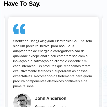
Have To Say.
 tem
Sua equipe técnica profissional e equipamentos de
produção avançados garantem que recebamos
tomadas de energia e eletrodomésticos duráveis e
a
de alta qualidade. As opções de personalização e a
flexibilidade na produção têm sido particularmente
ram
benéficas para o nosso negócio. Agradecemos a sua
s
dedicação à qualidade e eficiência, o que contribuiu
quem
enormemente para o nosso sucesso na indústria de
e
casas inteligentes.
Emily Roberts
Diretor de Operações